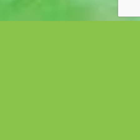
Une
monnaie