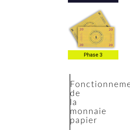
Phase 3
Fonctionnem
de
la
monnaie
papier