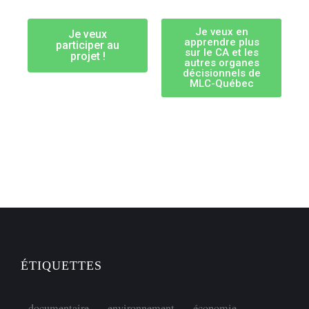
Je veux en
Je veux
apprendre plus
participer au
sur le CA et les
projet !
autres organes
décisionnels de
MLC-Québec
ÉTIQUETTES
documentaire
environnement
économie